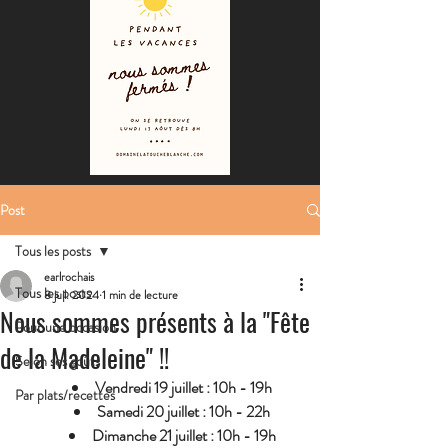
Post
Tous les posts
earlrochais
Tous les posts
8 juil. 2024
1 min de lecture
Nous sommes présents à la "Fête
Pour une occasion
de la Madeleine" !!
Selon ses goûts
Vendredi 19 juillet : 10h - 19h
Par plats/recettes
Samedi 20 juillet : 10h - 22h
Dimanche 21 juillet : 10h - 19h